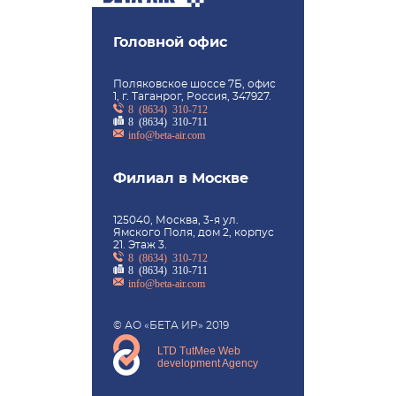
Головной офис
Поляковское шоссе 7Б, офис
1, г. Таганрог, Россия, 347927.
8 (8634) 310-712
8 (8634) 310-711
info@beta-air.com
Филиал в Москве
125040, Москва, 3-я ул.
Ямского Поля, дом 2, корпус
21. Этаж 3.
8 (8634) 310-712
8 (8634) 310-711
info@beta-air.com
© АО «БЕТА ИР» 2019
LTD TutMee Web
development Agency