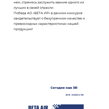
нем, стремясь заслужить звание одного из
лучших в своей отрасли.
Победа АО «БЕТА ИР» в данном конкурсе
свидетельствует о безупречном качестве и
превосходных характеристиках нашей
продукции!
Другие новости
25/5
2026
АО «БЕТА ИР»
примет участие
в выставке
21/5
HeliRussia 2026
2026
Сегодня нам 35!
все новости