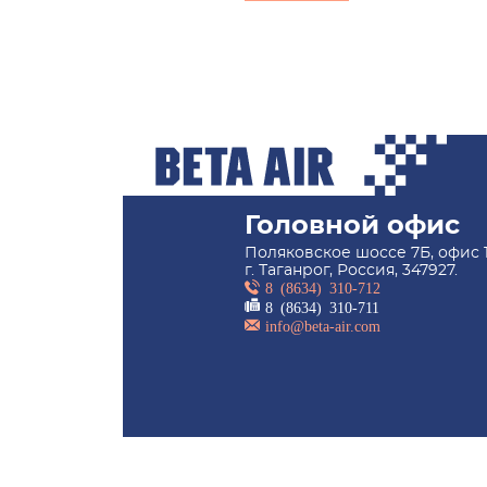
Головной офис
Поляковское шоссе 7Б, офис 1
г. Таганрог, Россия, 347927.
8 (8634) 310-712
8 (8634) 310-711
info@beta-air.com