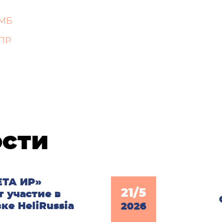
0МБ
ПР
ости
ЕТА ИР»
21/5
 участие в
ке HeliRussia
2026