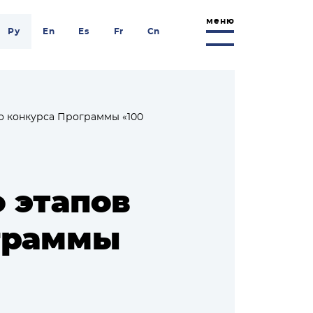
меню
Ру
En
Es
Fr
Cn
о конкурса Программы «100
 этапов
граммы