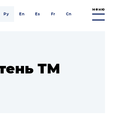
меню
Ру
En
Es
Fr
Cn
тень ТМ