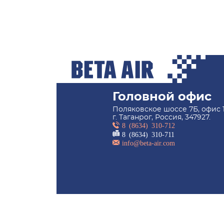
Головной офис
Поляковское шоссе 7Б, офис 1
г. Таганрог, Россия, 347927.
8 (8634) 310-712
8 (8634) 310-711
info@beta-air.com