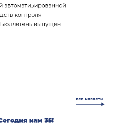
ой автоматизированной
дств контроля
2. Бюллетень выпущен
все новости
Сегодня нам 35!