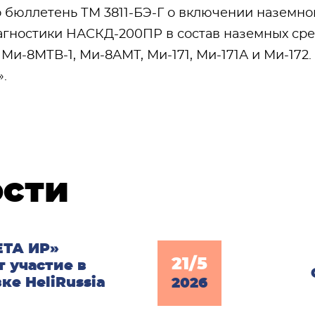
 бюллетень ТМ 3811-БЭ-Г о включении наземн
агностики НАСКД-200ПР в состав наземных сре
 Ми-8МТВ-1, Ми-8АМТ, Ми-171, Ми-171А и Ми-17
.
ости
ЕТА ИР»
21/5
 участие в
ке HeliRussia
2026