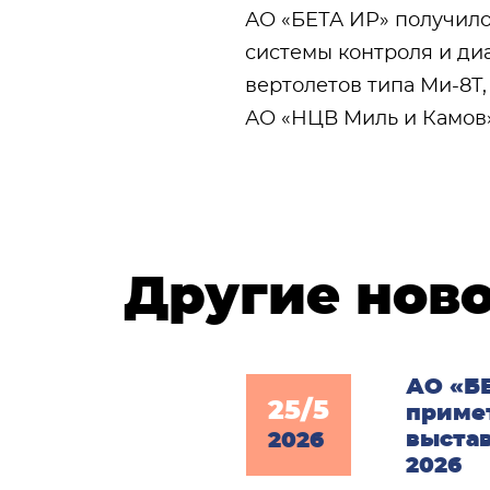
АО «БЕТА ИР» получило
системы контроля и ди
вертолетов типа Ми-8Т,
АО «НЦВ Миль и Камов»
Другие нов
АО «Б
25/5
примет
выстав
2026
2026