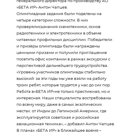
генерального директора по производству АО
«БЕТА ИР» Антон Чапцев.
Олимпиадные задания были поделены на
четыре категории сложности. В них
проверялисьзнания схемотехники, основ
радиотехники и электротехники в объеме
читаемых профильных дисциплин. Победители
и призёры олимпиады были награждены
ценными призами и получили приглашение
посетить офис компании в рамках экскурсии с
перспективой дальнейшего трудоустройства.
«Уровень участников олимпиады стабильно
высокий: за эти годы мы уже взяли на работу
троих ребят, которые трудятся у нас до сих пор.
Работа в«БЕТА ИР»не только престижная, но и
интересная. Наши специалисты востребованы
по всему миру, даже в самых экзотических
местах: от Индии до Латинской Америки, где
эксплуатируется советская и российская
авиационная техника», – добавил Антон Чапцев.
В планах «БЕТА ИР» в ближайшее время –