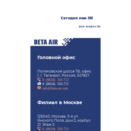
АО «БЕТА ИР»
примет участие
в выставке
21/5
HeliRussia 2026
2026
Сегодня нам 35!
все новости
Головной офис
Поляковское шоссе 7Б, офис
1, г. Таганрог, Россия, 347927.
8 (8634) 310-712
8 (8634) 310-711
info@beta-air.com
Филиал в Москве
125040, Москва, 3-я ул.
Ямского Поля, дом 2, корпус
21. Этаж 3.
8 (8634) 310-712